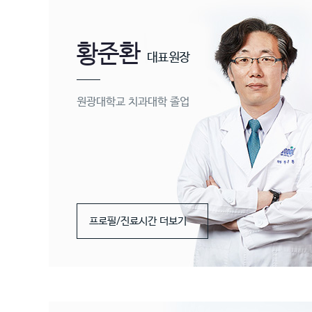
황준환
대표원장
원광대학교 치과대학 졸업
프로필/진료시간 더보기