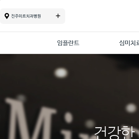
진료 메뉴바로가기
본문바로가기
컨텐츠바로가기
진주미르치과병원
임플란트
심미치
건강한