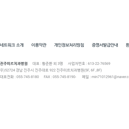
네트워크 소개
이용약관
개인정보처리방침
증명서발급안내
진주미르치과병원
대표 : 황준환 외 3명
사업자번호 : 613-22-76569
우)52724 경남 진주시 진주대로 922 진주미르치과병원(5F, 6F ,8F)
대표전화 : 055-745-8180
FAX : 055-745-8190-
메일 : min71012961@naver.