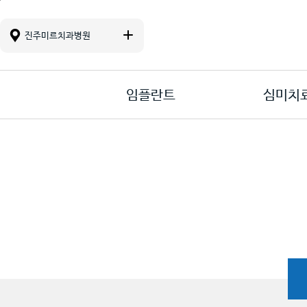
진료 메뉴바로가기
본문바로가기
컨텐츠바로가기
진주미르치과병원
임플란트
심미치