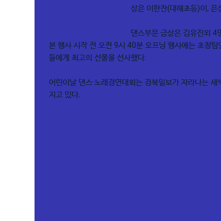
상은 이한찬(대해초등)이, 은
댄스부문 금상은 김유진외 4명
본 행사 시작 전 오전 9시 40분 오프닝 행사에는 초청
들에게 최고의 선물을 선사했다.
어린이날 댄스·노래경연대회는 경북일보가 자라나는 새싹들
지고 있다.