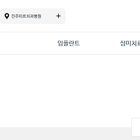
진료 메뉴바로가기
본문바로가기
컨텐츠바로가기
진주미르치과병원
임플란트
심미치