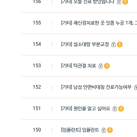
156
[기타] 오늘 진료 받았습니다
1
155
[기타] 재신경치료한 곳 잇몸 누공 1개, 
154
[기타] 설소대랑 부분교정
1
153
[기타] 턱관절 치료
1
152
[기타] 남성 안면비대칭 진료가능여부
151
[기타] 원인을 알고 싶어요
1
150
[임플란트] 임플란트
1