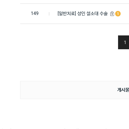
149
[일반치료] 성인 설소대 수술
1
1
게시물