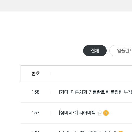
전체
임플란
번호
158
[기타] 다른치과 임플란트후 볼씹힘 부
157
[심미치료] 치아미백
1