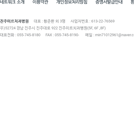
네트워크 소개
이용약관
개인정보처리방침
증명서발급안내
진주미르치과병원
대표 : 황준환 외 3명
사업자번호 : 613-22-76569
우)52724 경남 진주시 진주대로 922 진주미르치과병원(5F, 6F ,8F)
대표전화 : 055-745-8180
FAX : 055-745-8190-
메일 : min71012961@naver.