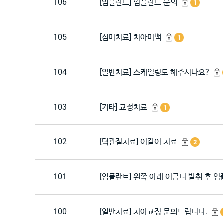
106
[임플란트] 임플란트 문의
1
105
[심미치료] 치아미백
1
104
[일반치료] 스케일링도 해주시나요?
103
[기타] 교정치료
1
102
[턱관절치료] 이갈이 치료
2
101
[임플란트] 왼쪽 아래 어금니 발취 후 임
100
[일반치료] 치아교정 문의드립니다.