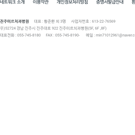
네트워크 소개
이용약관
개인정보처리방침
증명서발급안내
진주미르치과병원
대표 : 황준환 외 3명
사업자번호 : 613-22-76569
우)52724 경남 진주시 진주대로 922 진주미르치과병원(5F, 6F ,8F)
대표전화 : 055-745-8180
FAX : 055-745-8190-
메일 : min71012961@naver.