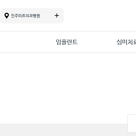
진료 메뉴바로가기
본문바로가기
컨텐츠바로가기
진주미르치과병원
임플란트
심미치