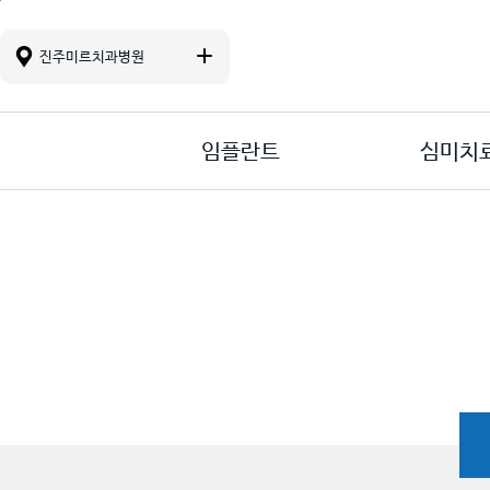
진료 메뉴바로가기
본문바로가기
컨텐츠바로가기
진주미르치과병원
임플란트
심미치